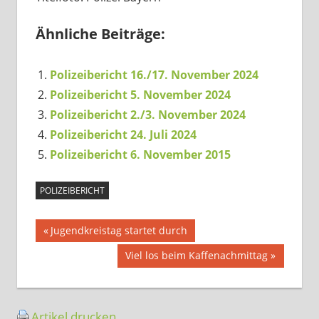
Ähnliche Beiträge:
Polizeibericht 16./17. November 2024
Polizeibericht 5. November 2024
Polizeibericht 2./3. November 2024
Polizeibericht 24. Juli 2024
Polizeibericht 6. November 2015
POLIZEIBERICHT
Beitragsnavigation
Vorheriger
Jugendkreistag startet durch
Beitrag:
Nächster
Viel los beim Kaffenachmittag
Beitrag:
Artikel drucken