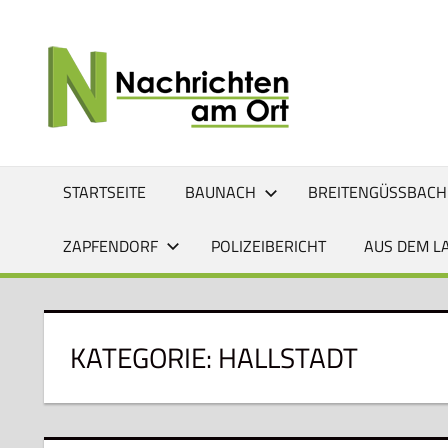
Zum
Inhalt
NACHRI
Lokale
springen
News
AM
für
Baunach,
ORT
Breitengüßbach,
Gerach,
STARTSEITE
BAUNACH
BREITENGÜSSBACH
Hallstadt,
Kemmern,
ZAPFENDORF
POLIZEIBERICHT
AUS DEM L
Lauter,
Rattelsdorf,
Reckendorf
und
KATEGORIE:
HALLSTADT
Zapfendorf