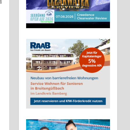
nterlassen
s