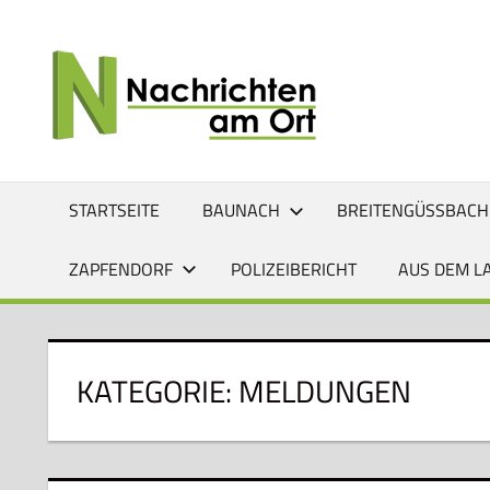
Zum
Inhalt
NACHRI
Lokale
springen
News
AM
für
Baunach,
ORT
Breitengüßbach,
Gerach,
STARTSEITE
BAUNACH
BREITENGÜSSBACH
Hallstadt,
Kemmern,
ZAPFENDORF
POLIZEIBERICHT
AUS DEM L
Lauter,
Rattelsdorf,
Reckendorf
und
KATEGORIE:
MELDUNGEN
Zapfendorf