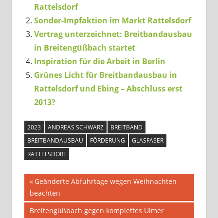
Rattelsdorf
Sonder-Impfaktion im Markt Rattelsdorf
Vertrag unterzeichnet: Breitbandausbau
in Breitengüßbach startet
Inspiration für die Arbeit in Berlin
Grünes Licht für Breitbandausbau in
Rattelsdorf und Ebing – Abschluss erst
2013?
2023
ANDREAS SCHWARZ
BREITBAND
BREITBANDAUSBAU
FÖRDERUNG
GLASFASER
RATTELSDORF
Beitragsnavigation
Vorheriger
Geänderte Abfuhrtage wegen Weihnachten
Beitrag:
beachten
Nächster
Breitengüßbach gegen komplettes Ulmer