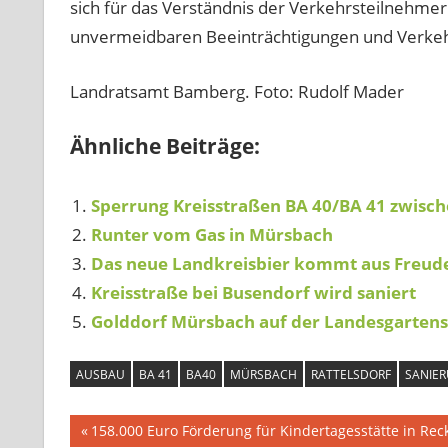
sich für das Verständnis der Verkehrsteilnehm
unvermeidbaren Beeinträchtigungen und Verke
Landratsamt Bamberg. Foto: Rudolf Mader
Ähnliche Beiträge:
Sperrung Kreisstraßen BA 40/BA 41 zwisc
Runter vom Gas in Mürsbach
Das neue Landkreisbier kommt aus Freud
Kreisstraße bei Busendorf wird saniert
Golddorf Mürsbach auf der Landesgarten
AUSBAU
BA 41
BA40
MÜRSBACH
RATTELSDORF
SANIE
Beitragsnavigation
Vorheriger
158.000 Euro Förderung für Kindertagesstätte in Rec