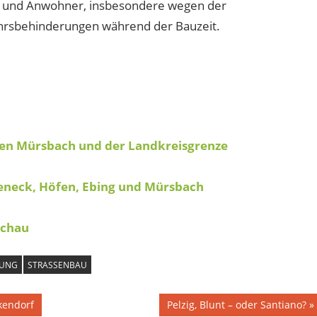
er und Anwohner, insbesondere wegen der
hrsbehinderungen während der Bauzeit.
hen Mürsbach und der Landkreisgrenze
eneck, Höfen, Ebing und Mürsbach
schau
RUNG
STRASSENBAU
Nächster
kendorf
Pelzig, Blunt – oder Santiano?