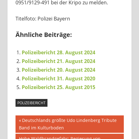
0951/9129-491 bei der Kripo zu melden.
Titelfoto: Polizei Bayern
Ähnliche Beiträge:
Polizeibericht 28. August 2024
Polizeibericht 21. August 2024
Polizeibericht 20. August 2024
Polizeibericht 31. August 2020
Polizeibericht 25. August 2015
POLIZEIBERICHT
Beitragsnavigation
Vorheriger
Deutschlands größte Udo Lindenberg Tribute
Beitrag:
Band im Kulturboden
Nächster
Hohe Waldbrandgefahr: Regierung von