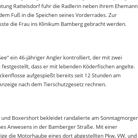
chtung Rattelsdorf fuhr die Radlerin neben ihrem Ehemann
 dem Fuß in die Speichen seines Vorderrades. Zur
ste die Frau ins Klinikum Bamberg gebracht werden.
“ ein 46-jähriger Angler kontrolliert, der mit zwei
estgestellt, dass er mit lebenden Köderfischen angelte.
ckenflosse aufgespießt bereits seit 12 Stunden am
Anzeige nach dem Tierschutzgesetz rechnen.
t und Boxershort bekleidet randalierte am Sonntagmorgen
nes Anwesens in der Bamberger Straße. Mit einer
rige die Motorhaube eines dort abgestellten Pkw, VW, und