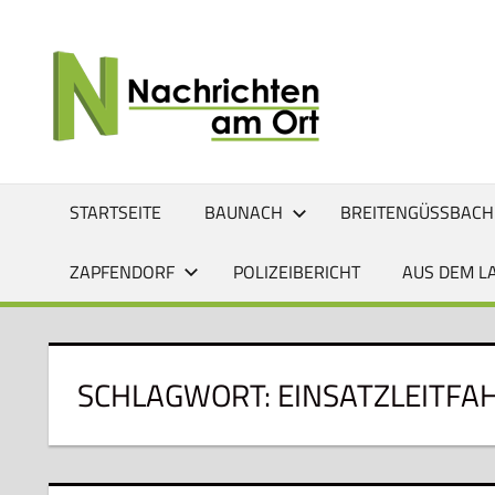
Zum
Inhalt
NACHRI
Lokale
springen
News
AM
für
Baunach,
ORT
Breitengüßbach,
Gerach,
STARTSEITE
BAUNACH
BREITENGÜSSBACH
Hallstadt,
Kemmern,
ZAPFENDORF
POLIZEIBERICHT
AUS DEM L
Lauter,
Rattelsdorf,
Reckendorf
und
SCHLAGWORT:
EINSATZLEITFA
Zapfendorf