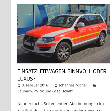
EINSATZLEITWAGEN: SINNVOLL ODER
LUXUS?
3. Februar 2016
Johannes Michel
Baunach
,
Politik und Gesellschaft
Kommentar hinte
Neun zu acht. Selten enden Abstimmungen im
Stadtrat derart knapp, insbesondere, wenn es