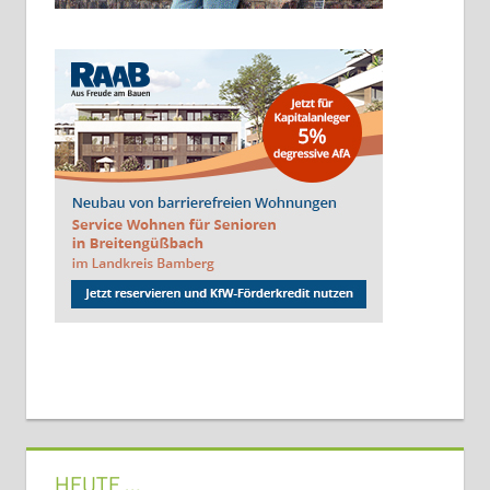
HEUTE …