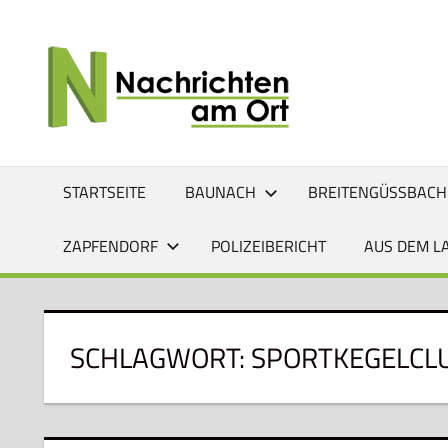
Zum
Inhalt
NACHRI
Lokale
springen
News
AM
für
Baunach,
ORT
Breitengüßbach,
Gerach,
STARTSEITE
BAUNACH
BREITENGÜSSBACH
Hallstadt,
Kemmern,
ZAPFENDORF
POLIZEIBERICHT
AUS DEM L
Lauter,
Rattelsdorf,
Reckendorf
und
SCHLAGWORT:
SPORTKEGELCL
Zapfendorf