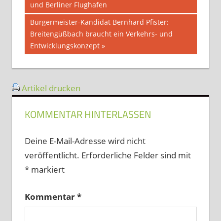
und Berliner Flughafen
Nächster
Bürgermeister-Kandidat Bernhard Pfister:
Beitrag:
Breitengüßbach braucht ein Verkehrs- und
Entwicklungskonzept
Artikel drucken
KOMMENTAR HINTERLASSEN
Deine E-Mail-Adresse wird nicht
veröffentlicht.
Erforderliche Felder sind mit
*
markiert
Kommentar
*