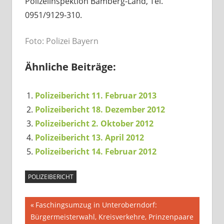
Polizeiinspektion Bamberg-Land, Tel.
0951/9129-310.
Foto: Polizei Bayern
Ähnliche Beiträge:
Polizeibericht 11. Februar 2013
Polizeibericht 18. Dezember 2012
Polizeibericht 2. Oktober 2012
Polizeibericht 13. April 2012
Polizeibericht 14. Februar 2012
POLIZEIBERICHT
Beitragsnavigation
Vorheriger
Faschingsumzug in Unteroberndorf:
Beitrag:
Bürgermeisterwahl, Kreisverkehre, Prinzenpaare