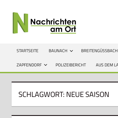
Zum
Inhalt
NACHRI
Lokale
springen
News
AM
für
Baunach,
ORT
Breitengüßbach,
Gerach,
STARTSEITE
BAUNACH
BREITENGÜSSBACH
Hallstadt,
Kemmern,
ZAPFENDORF
POLIZEIBERICHT
AUS DEM L
Lauter,
Rattelsdorf,
Reckendorf
und
SCHLAGWORT:
NEUE SAISON
Zapfendorf