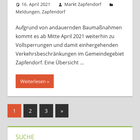
16. April 2021
Markt Zapfendorf
Meldungen
,
Zapfendorf
Kommentar hinterlassen
Aufgrund von andauernden Baumaßnahmen
kommt es ab Mitte April 2021 weiterhin zu
Vollsperrungen und damit einhergehenden
Verkehrsbeschränkungen im Gemeindegebiet
Zapfendorf. Eine Übersicht …
Weiterlesen
Seitennummerierung
Nächste
1
2
3
»
Beiträge
der
Beiträge
SUCHE