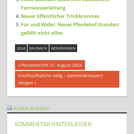
Fernwasserleitung
Neuer öffentlicher Trinkbrunnen
Für und Wider: Neuer Pferdehof-Standort
gefällt nicht allen
2024
BAUNACH
WOHNUNGEN
Beitragsnavigation
Vorheriger
Polizeibericht 21. August 2024
Beitrag:
Nächster
Kreditaufnahme nötig – Gemeindesteuern
Beitrag:
steigen
Artikel drucken
KOMMENTAR HINTERLASSEN