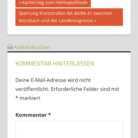
Beitragsnavigation
Vorheriger
Kantersieg zum Heimspielfinale
Beitrag:
Nächster
Sperrung Kreisstraßen BA 40/BA 41 zwischen
Beitrag:
Mürsbach und der Landkreisgrenze
Artikel drucken
KOMMENTAR HINTERLASSEN
Deine E-Mail-Adresse wird nicht
veröffentlicht.
Erforderliche Felder sind mit
*
markiert
Kommentar
*