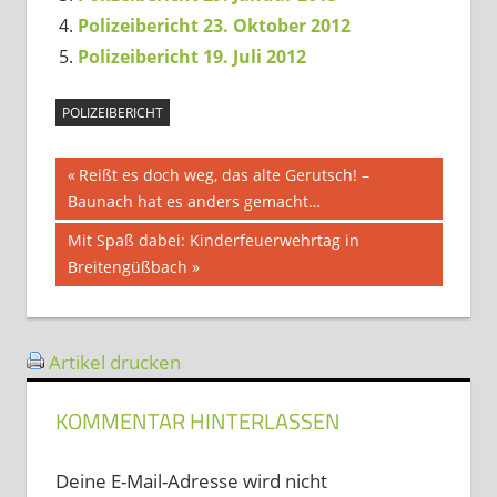
Polizeibericht 23. Oktober 2012
Polizeibericht 19. Juli 2012
POLIZEIBERICHT
Beitragsnavigation
Vorheriger
Reißt es doch weg, das alte Gerutsch! –
Beitrag:
Baunach hat es anders gemacht…
Nächster
Mit Spaß dabei: Kinderfeuerwehrtag in
Beitrag:
Breitengüßbach
Artikel drucken
KOMMENTAR HINTERLASSEN
Deine E-Mail-Adresse wird nicht