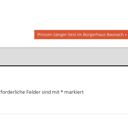
Nächster
Prinzen-Sänger liest im Bürgerhaus Baunach
Beitrag:
rforderliche Felder sind mit
*
markiert