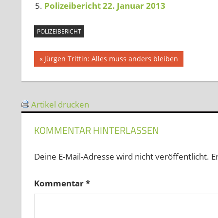
Polizeibericht 22. Januar 2013
POLIZEIBERICHT
Beitragsnavigation
Vorheriger
Jürgen Trittin: Alles muss anders bleiben
Beitrag:
Artikel drucken
KOMMENTAR HINTERLASSEN
Deine E-Mail-Adresse wird nicht veröffentlicht.
E
Kommentar
*