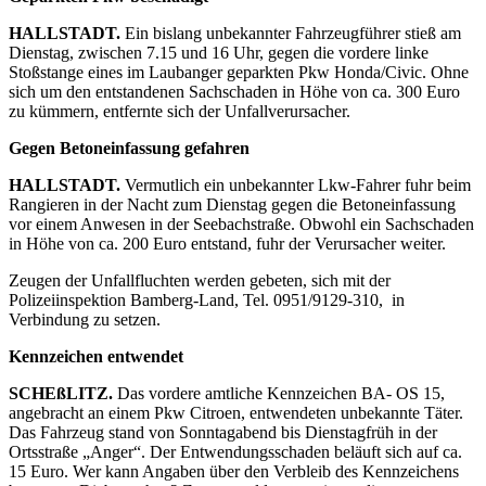
HALLSTADT.
Ein bislang unbekannter Fahrzeugführer stieß am
Dienstag, zwischen 7.15 und 16 Uhr, gegen die vordere linke
Stoßstange eines im Laubanger geparkten Pkw Honda/Civic. Ohne
sich um den entstandenen Sachschaden in Höhe von ca. 300 Euro
zu kümmern, entfernte sich der Unfallverursacher.
Gegen Betoneinfassung gefahren
HALLSTADT.
Vermutlich ein unbekannter Lkw-Fahrer fuhr beim
Rangieren in der Nacht zum Dienstag gegen die Betoneinfassung
vor einem Anwesen in der Seebachstraße. Obwohl ein Sachschaden
in Höhe von ca. 200 Euro entstand, fuhr der Verursacher weiter.
Zeugen der Unfallfluchten werden gebeten, sich mit der
Polizeiinspektion Bamberg-Land, Tel. 0951/9129-310, in
Verbindung zu setzen.
Kennzeichen entwendet
SCHEßLITZ.
Das vordere amtliche Kennzeichen BA- OS 15,
angebracht an einem Pkw Citroen, entwendeten unbekannte Täter.
Das Fahrzeug stand von Sonntagabend bis Dienstagfrüh in der
Ortsstraße „Anger“. Der Entwendungsschaden beläuft sich auf ca.
15 Euro. Wer kann Angaben über den Verbleib des Kennzeichens