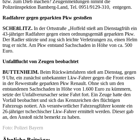
bzw. zum Dieb machen? Zeugenmeldungen nimmt die
Polizeiinspektion Bamberg-Land, Tel. 0951/9129-310, entgegen.
Radfahrer gegen geparkten Pkw gestoßen
SCHEßLITZ.
In der Ortsstraße „Hoffeld stieß am Dienstagfrüh ein
43-jähriger Radfahrer gegen einen ordnungsgemäß geparkten Pkw.
Der Radler stürzte und zog sich leichte Verletzungen zu, einen Helm
trug er nicht. Am Pkw entstand Sachschaden in Höhe von ca. 500
Euro.
Unfallflucht von Zeugen beobachtet
BUTTENHEIM.
Beim Rückwärtsfahren stieß am Dienstag, gegen
9 Uhr, ein zunächst unbekannter Lkw-Fahrer gegen die Front eines
in der Rewestraße geparkten Pkw Renault. Ohne sich um den
entstandenen Sachschaden in Höhe von 1.600 Euro zu kümmern,
setzte der Unfallverursacher seine Fahrt fort. Ein Zeuge hatte den
Vorfall beobachtet und sich das Kennzeichen des flüchtigen
Fahrzeugs notiert. Als verantwortlicher Fahrzeugführer konnte ein
26-jähriger tschechischer Lkw-Fahrer ermittelt werden. Dieser gab
an, den Anstoß nicht bemerkt zu haben.
Foto: Polizei Bayern
Ähnliche Beiträge: