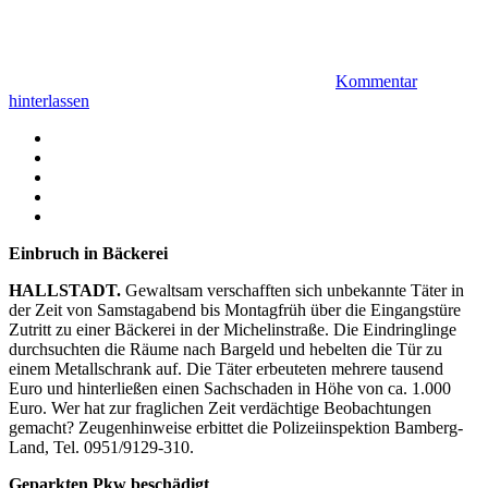
Kommentar
hinterlassen
Facebook
Twitter
WhatsApp
Telegram
Email
Einbruch in Bäckerei
HALLSTADT.
Gewaltsam verschafften sich unbekannte Täter in
der Zeit von Samstagabend bis Montagfrüh über die Eingangstüre
Zutritt zu einer Bäckerei in der Michelinstraße. Die Eindringlinge
durchsuchten die Räume nach Bargeld und hebelten die Tür zu
einem Metallschrank auf. Die Täter erbeuteten mehrere tausend
Euro und hinterließen einen Sachschaden in Höhe von ca. 1.000
Euro. Wer hat zur fraglichen Zeit verdächtige Beobachtungen
gemacht? Zeugenhinweise erbittet die Polizeiinspektion Bamberg-
Land, Tel. 0951/9129-310.
Geparkten Pkw beschädigt