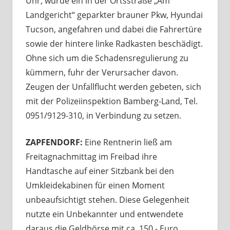
Uhr, wurde ein in der Ortsstraße „Am
Landgericht“ geparkter brauner Pkw, Hyundai
Tucson, angefahren und dabei die Fahrertüre
sowie der hintere linke Radkasten beschädigt.
Ohne sich um die Schadensregulierung zu
kümmern, fuhr der Verursacher davon.
Zeugen der Unfallflucht werden gebeten, sich
mit der Polizeiinspektion Bamberg-Land, Tel.
0951/9129-310, in Verbindung zu setzen.
ZAPFENDORF:
Eine Rentnerin ließ am
Freitagnachmittag im Freibad ihre
Handtasche auf einer Sitzbank bei den
Umkleidekabinen für einen Moment
unbeaufsichtigt stehen. Diese Gelegenheit
nutzte ein Unbekannter und entwendete
daraus die Geldbörse mit ca. 150,- Euro