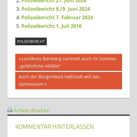
Polizeibericht 21. Juni 2024
Polizeibericht 8./9. Juni 2024
Polizeibericht 7. Februar 2024
Polizeibericht 1. Juli 2016
POLIZEIBERICHT
Beitragsnavigation
Vorheriger
Landkreis Bamberg sammelt auch im Sommer
Beitrag:
„gefährliche Abfälle“
Nächster
Auch der Bürgerblock Hallstadt will das
Beitrag:
Gymnasium
Artikel drucken
KOMMENTAR HINTERLASSEN