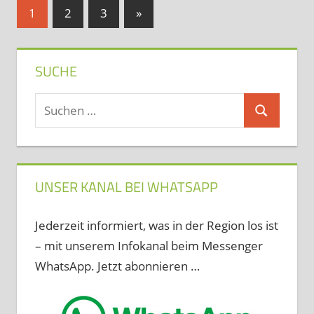
Seitennummerierung
Nächste
1
2
3
»
Beiträge
der
Beiträge
SUCHE
Suchen
Suchen
nach:
UNSER KANAL BEI WHATSAPP
Jederzeit informiert, was in der Region los ist
– mit unserem Infokanal beim Messenger
WhatsApp. Jetzt abonnieren …