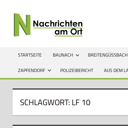
Zum
Inhalt
NACHRI
Lokale
springen
News
AM
für
Baunach,
ORT
Breitengüßbach,
Gerach,
STARTSEITE
BAUNACH
BREITENGÜSSBACH
Hallstadt,
Kemmern,
ZAPFENDORF
POLIZEIBERICHT
AUS DEM L
Lauter,
Rattelsdorf,
Reckendorf
und
SCHLAGWORT:
LF 10
Zapfendorf