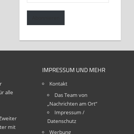
Mail-
Adresse
Abonnieren
IMPRESSUM UND MEHR
r
Kontakt
r alle
Das Team von
„Nachrichten am Ort“
Impressum /
Zweiter
Datenschutz
ter mit
Werbung