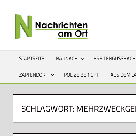
Zum
Inhalt
NACHRI
Lokale
springen
News
AM
für
Baunach,
ORT
Breitengüßbach,
Gerach,
STARTSEITE
BAUNACH
BREITENGÜSSBACH
Hallstadt,
Kemmern,
ZAPFENDORF
POLIZEIBERICHT
AUS DEM L
Lauter,
Rattelsdorf,
Reckendorf
und
SCHLAGWORT:
MEHRZWECKGE
Zapfendorf