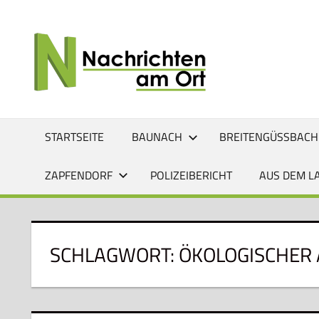
Zum
Inhalt
NACHRI
Lokale
springen
News
AM
für
Baunach,
ORT
Breitengüßbach,
Gerach,
STARTSEITE
BAUNACH
BREITENGÜSSBACH
Hallstadt,
Kemmern,
ZAPFENDORF
POLIZEIBERICHT
AUS DEM L
Lauter,
Rattelsdorf,
Reckendorf
und
SCHLAGWORT:
ÖKOLOGISCHER
Zapfendorf