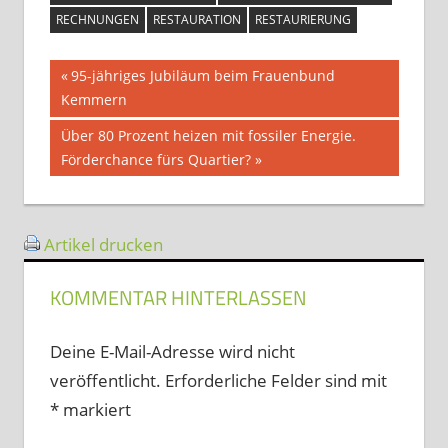
RECHNUNGEN
RESTAURATION
RESTAURIERUNG
Beitragsnavigation
Vorheriger
95-jähriges Jubiläum beim Frauenbund
Beitrag:
Kemmern
Nächster
Über 80 Prozent heizen mit fossiler Energie.
Beitrag:
Förderchance fürs Quartier?
Artikel drucken
KOMMENTAR HINTERLASSEN
Deine E-Mail-Adresse wird nicht
veröffentlicht.
Erforderliche Felder sind mit
*
markiert