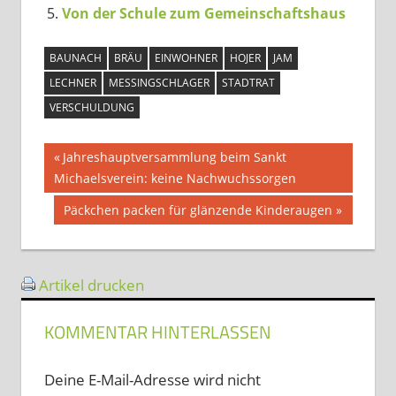
Von der Schule zum Gemeinschaftshaus
BAUNACH
BRÄU
EINWOHNER
HOJER
JAM
LECHNER
MESSINGSCHLAGER
STADTRAT
VERSCHULDUNG
Beitragsnavigation
Vorheriger
Jahreshauptversammlung beim Sankt
Beitrag:
Michaelsverein: keine Nachwuchssorgen
Nächster
Päckchen packen für glänzende Kinderaugen
Beitrag:
Artikel drucken
KOMMENTAR HINTERLASSEN
Deine E-Mail-Adresse wird nicht