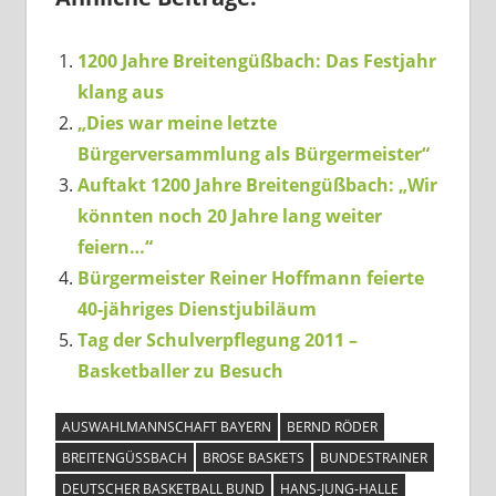
1200 Jahre Breitengüßbach: Das Festjahr
klang aus
„Dies war meine letzte
Bürgerversammlung als Bürgermeister“
Auftakt 1200 Jahre Breitengüßbach: „Wir
könnten noch 20 Jahre lang weiter
feiern…“
Bürgermeister Reiner Hoffmann feierte
40-jähriges Dienstjubiläum
Tag der Schulverpflegung 2011 –
Basketballer zu Besuch
AUSWAHLMANNSCHAFT BAYERN
BERND RÖDER
BREITENGÜSSBACH
BROSE BASKETS
BUNDESTRAINER
DEUTSCHER BASKETBALL BUND
HANS-JUNG-HALLE