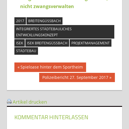
nicht zwangsverwalten
2017
BREITENGÜSSBACH
INTEGRIERTES STÄDTEBAULICHES
ENTWICKLUNGSKONZEPT
ISEK
ISEK BREITENGÜSSBACH
PROJEKTMANAGEMENT
STÄDTEBAU
Beitragsnavigation
Vorheriger
Spieloase hinter dem Sportheim
Beitrag:
Nächster
Polizeibericht 27. September 2017
Beitrag:
Artikel drucken
KOMMENTAR HINTERLASSEN