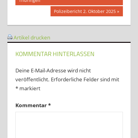
Thüringen
Nächster
Polizeibericht 2. Oktober 2025
Beitrag:
Artikel drucken
KOMMENTAR HINTERLASSEN
Deine E-Mail-Adresse wird nicht
veröffentlicht.
Erforderliche Felder sind mit
*
markiert
Kommentar
*