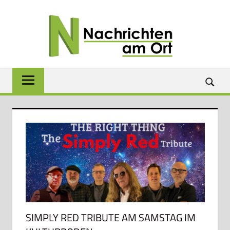
Zum
NACH
Inhalt
springen
AM
ORT
Lokale
News
für
Baunach,
Breitengüßbach,
Gerach,
Hallstadt,
Kemmern,
Lauter,
Rattelsdorf,
Reckendorf
und
SIMPLY RED TRIBUTE AM SAMSTAG IM
Zapfendorf