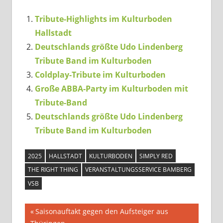
Tribute-Highlights im Kulturboden
Hallstadt
Deutschlands größte Udo Lindenberg
Tribute Band im Kulturboden
Coldplay-Tribute im Kulturboden
Große ABBA-Party im Kulturboden mit
Tribute-Band
Deutschlands größte Udo Lindenberg
Tribute Band im Kulturboden
2025
HALLSTADT
KULTURBODEN
SIMPLY RED
THE RIGHT THING
VERANSTALTUNGSSERVICE BAMBERG
VSB
Beitragsnavigation
Vorheriger
Saisonauftakt gegen den Aufsteiger aus
Beitrag: