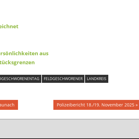
eichnet
rsönlichkeiten aus
dstücksgrenzen
DGESCHWORENENTAG
FELDGESCHWORENER
LANDKREIS
Nächster
Baunach
Polizeibericht 18./19. November 2025
Beitrag: