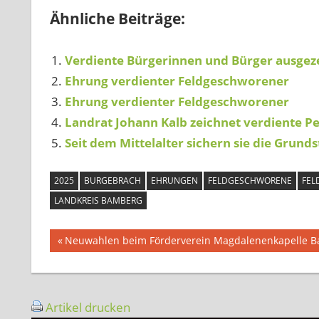
Ähnliche Beiträge:
Verdiente Bürgerinnen und Bürger ausgez
Ehrung verdienter Feldgeschworener
Ehrung verdienter Feldgeschworener
Landrat Johann Kalb zeichnet verdiente Pe
Seit dem Mittelalter sichern sie die Grun
2025
BURGEBRACH
EHRUNGEN
FELDGESCHWORENE
FEL
LANDKREIS BAMBERG
Beitragsnavigation
Vorheriger
Neuwahlen beim Förderverein Magdalenenkapelle 
Beitrag:
Artikel drucken