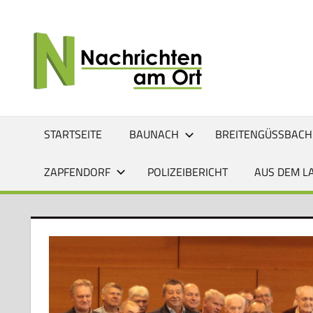
Zum
Inhalt
NACHRI
Lokale
springen
News
AM
für
Baunach,
ORT
Breitengüßbach,
Gerach,
STARTSEITE
BAUNACH
BREITENGÜSSBACH
Hallstadt,
Kemmern,
ZAPFENDORF
POLIZEIBERICHT
AUS DEM L
Lauter,
Rattelsdorf,
Reckendorf
und
Zapfendorf