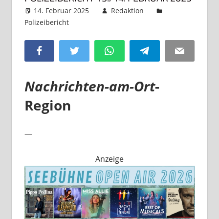
14. Februar 2025
Redaktion
Polizeibericht
Kommentar hinterlassen
Facebook
Twitter
WhatsApp
Telegram
Email
Nachrichten-am-Ort
-
Region
—
Anzeige