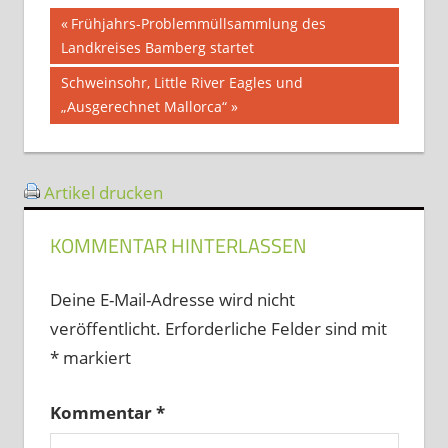
Beitragsnavigation
Vorheriger
Frühjahrs-Problemmüllsammlung des
Beitrag:
Landkreises Bamberg startet
Nächster
Schweinsohr, Little River Eagles und
Beitrag:
„Ausgerechnet Mallorca“
Artikel drucken
KOMMENTAR HINTERLASSEN
Deine E-Mail-Adresse wird nicht
veröffentlicht.
Erforderliche Felder sind mit
*
markiert
Kommentar
*