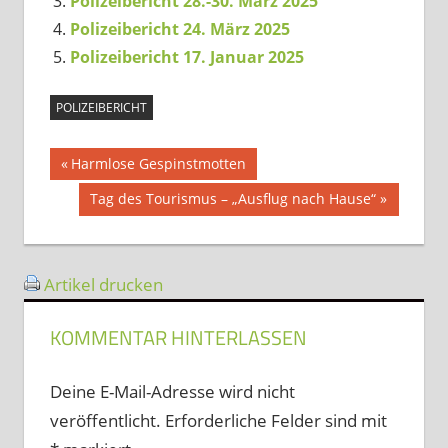
Polizeibericht 28.-30. März 2025
Polizeibericht 24. März 2025
Polizeibericht 17. Januar 2025
POLIZEIBERICHT
Beitragsnavigation
Vorheriger
Harmlose Gespinstmotten
Beitrag:
Nächster
Tag des Tourismus – „Ausflug nach Hause“
Beitrag:
Artikel drucken
KOMMENTAR HINTERLASSEN
Deine E-Mail-Adresse wird nicht
veröffentlicht.
Erforderliche Felder sind mit