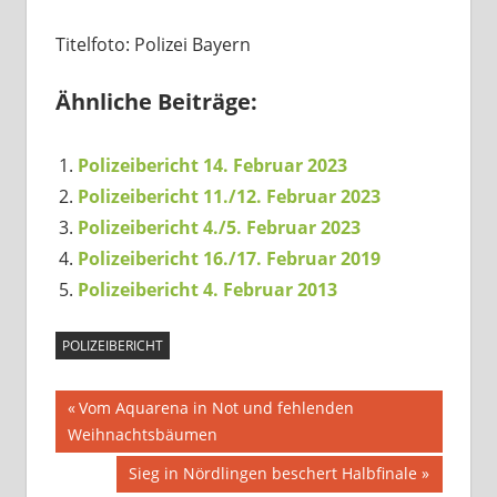
Titelfoto: Polizei Bayern
Ähnliche Beiträge:
Polizeibericht 14. Februar 2023
Polizeibericht 11./12. Februar 2023
Polizeibericht 4./5. Februar 2023
Polizeibericht 16./17. Februar 2019
Polizeibericht 4. Februar 2013
POLIZEIBERICHT
Beitragsnavigation
Vorheriger
Vom Aquarena in Not und fehlenden
Beitrag:
Weihnachtsbäumen
Nächster
Sieg in Nördlingen beschert Halbfinale