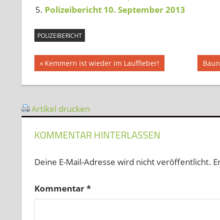
Polizeibericht 10. September 2013
POLIZEIBERICHT
Beitragsnavigation
Vorheriger
Näch
Kemmern ist wieder im Lauffieber!
Baun
Beitrag:
Beitr
Artikel drucken
KOMMENTAR HINTERLASSEN
Deine E-Mail-Adresse wird nicht veröffentlicht.
E
Kommentar
*