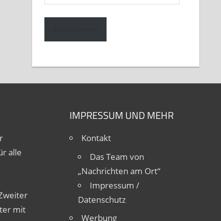
Mail-
Adresse
Abonnieren
IMPRESSUM UND MEHR
r
Kontakt
r alle
Das Team von
„Nachrichten am Ort“
Impressum /
Zweiter
Datenschutz
ter mit
Werbung