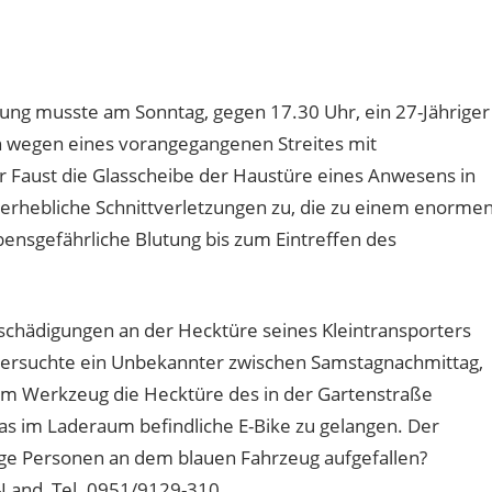
zung musste am Sonntag, gegen 17.30 Uhr, ein 27-Jähriger
h wegen eines vorangegangenen Streites mit
 Faust die Glasscheibe der Haustüre eines Anwesens in
 erhebliche Schnittverletzungen zu, die zu einem enorme
ebensgefährliche Blutung bis zum Eintreffen des
chädigungen an der Hecktüre seines Kleintransporters
ch versuchte ein Unbekannter zwischen Samstagnachmittag,
em Werkzeug die Hecktüre des in der Gartenstraße
s im Laderaum befindliche E-Bike zu gelangen. Der
ige Personen an dem blauen Fahrzeug aufgefallen?
-Land, Tel. 0951/9129-310.