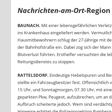
Nachrichten-am-Ort
-Region
BAUNACH.
Mit einer lebensgefährlichen Verlet
ins Krankenhaus eingeliefert werden. Vermutlic
Hausmitbewohnern schlug der 27-Jährige mit der
der Bahnhofstraße ein. Dabei zog sich der Mann
Blutverlust führten. Ersthelfer versuchten die l
Rettungsdienstes zu stoppen.
RATTELSDORF.
Eindeutige Hebelspuren und Bes
stellte ein Fahrzeugbesitzer fest. Offensichtli
15 Uhr, und Sonntagmorgen, 07.30 Uhr, mit ein
geparkten Pkw, Peugeot, aufzubrechen, um an da
Aufbruch scheiterte jedoch. Wem sind verdächt
Hinweise erbittet die Polizeiinspektion Bamberg