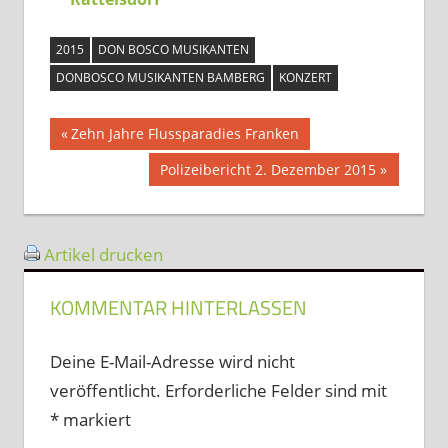
2015
DON BOSCO MUSIKANTEN
DONBOSCO MUSIKANTEN BAMBERG
KONZERT
Beitragsnavigation
Vorheriger
Zehn Jahre Flussparadies Franken
Beitrag:
Nächster
Polizeibericht 2. Dezember 2015
Beitrag:
Artikel drucken
KOMMENTAR HINTERLASSEN
Deine E-Mail-Adresse wird nicht
veröffentlicht.
Erforderliche Felder sind mit
*
markiert