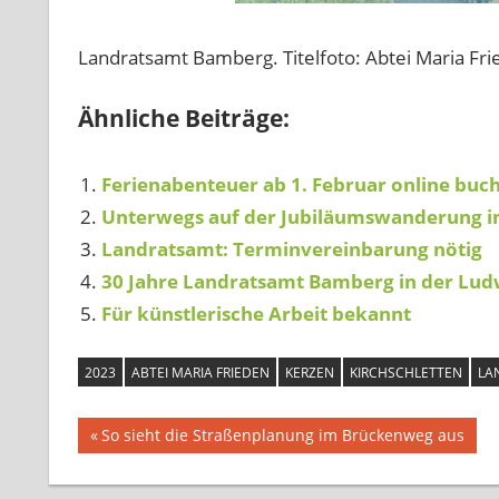
Landratsamt Bamberg. Titelfoto: Abtei Maria Fr
Ähnliche Beiträge:
Ferienabenteuer ab 1. Februar online buc
Unterwegs auf der Jubiläumswanderung in
Landratsamt: Terminvereinbarung nötig
30 Jahre Landratsamt Bamberg in der Lud
Für künstlerische Arbeit bekannt
2023
ABTEI MARIA FRIEDEN
KERZEN
KIRCHSCHLETTEN
LA
Beitragsnavigation
Vorheriger
So sieht die Straßenplanung im Brückenweg aus
Beitrag: