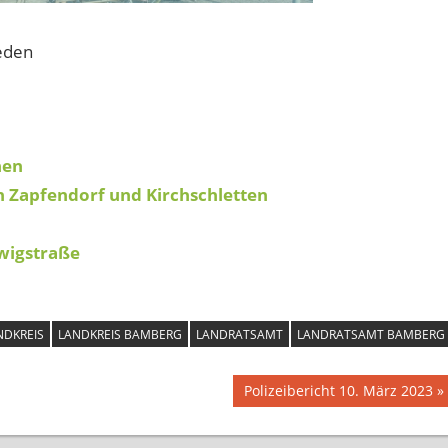
ieden
hen
 Zapfendorf und Kirchschletten
wigstraße
NDKREIS
LANDKREIS BAMBERG
LANDRATSAMT
LANDRATSAMT BAMBERG
Nächster
Polizeibericht 10. März 2023
Beitrag: