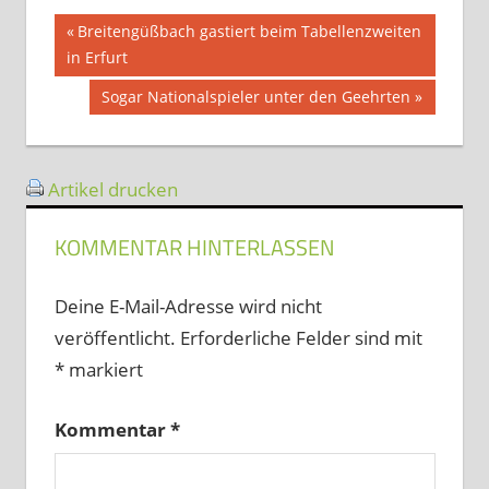
Beitragsnavigation
Vorheriger
Breitengüßbach gastiert beim Tabellenzweiten
Beitrag:
in Erfurt
Nächster
Sogar Nationalspieler unter den Geehrten
Beitrag:
Artikel drucken
KOMMENTAR HINTERLASSEN
Deine E-Mail-Adresse wird nicht
veröffentlicht.
Erforderliche Felder sind mit
*
markiert
Kommentar
*