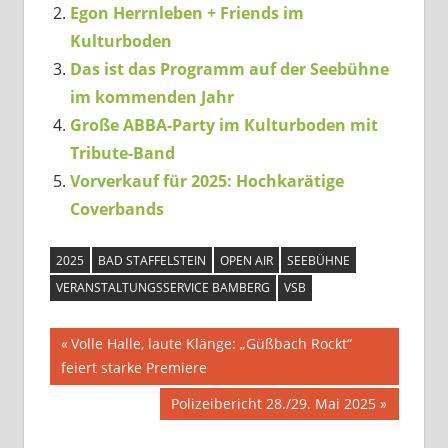
Egon Herrnleben + Friends im
Kulturboden
Das ist das Programm auf der Seebühne
im kommenden Jahr
Große ABBA-Party im Kulturboden mit
Tribute-Band
Vorverkauf für 2025: Hochkarätige
Coverbands
2025
BAD STAFFELSTEIN
OPEN AIR
SEEBÜHNE
VERANSTALTUNGSSERVICE BAMBERG
VSB
Beitragsnavigation
Vorheriger
Volle Halle, laute Klänge: „Güßbach Rockt“
Beitrag:
feiert starke Premiere
Nächster
Polizeibericht 28./29. Mai 2025
Beitrag: