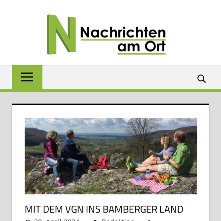
Zum
NACH
Inhalt
springen
AM
ORT
Lokale
News
für
Baunach,
Breitengüßbach,
Gerach,
Hallstadt,
Kemmern,
Lauter,
Rattelsdorf,
Reckendorf
und
MIT DEM VGN INS BAMBERGER LAND
Zapfendorf