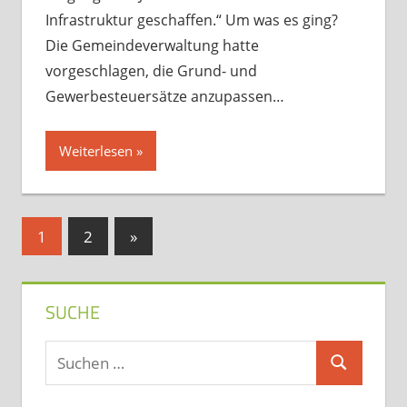
Infrastruktur geschaffen.“ Um was es ging?
Die Gemeindeverwaltung hatte
vorgeschlagen, die Grund- und
Gewerbesteuersätze anzupassen…
Weiterlesen
Seitennummerierung
Nächste
1
2
»
Beiträge
der
Beiträge
SUCHE
Suchen
Suchen
nach: