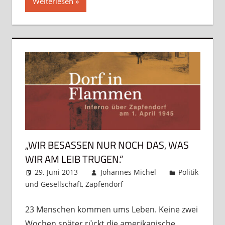
Weiterlesen
„WIR BESASSEN NUR NOCH DAS, WAS W
IR AM LEIB TRUGEN.“
29. Juni 2013
Johannes Michel
Politik
und Gesellschaft
,
Zapfendorf
Kommentar
hinterlassen
23 Menschen kommen ums Leben. Keine zwei
Wochen später rückt die amerikanische