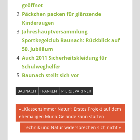
geöffnet
Päckchen packen für glänzende
Kinderaugen
Jahreshauptversammlung
Sportkegelclub Baunach: Rückblick auf
50. Jubiläum
Auch 2011 Sicherheitskleidung für
Schulweghelfer
Baunach stellt sich vor
BAUNACH
FRANKEN
PFERDEPARTNER
Beitragsnavigation
Vorheriger
„Klassenzimmer Natur“: Erstes Projekt auf dem
Beitrag:
ehemaligen Muna-Gelände kann starten
Nächster
Technik und Natur widersprechen sich nicht
Beitrag: