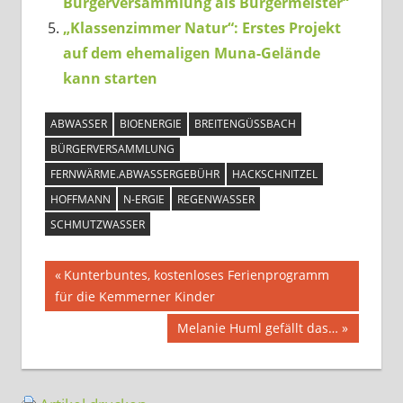
Bürgerversammlung als Bürgermeister“
„Klassenzimmer Natur“: Erstes Projekt
auf dem ehemaligen Muna-Gelände
kann starten
ABWASSER
BIOENERGIE
BREITENGÜSSBACH
BÜRGERVERSAMMLUNG
FERNWÄRME.ABWASSERGEBÜHR
HACKSCHNITZEL
HOFFMANN
N-ERGIE
REGENWASSER
SCHMUTZWASSER
Beitragsnavigation
Vorheriger
Kunterbuntes, kostenloses Ferienprogramm
Beitrag:
für die Kemmerner Kinder
Nächster
Melanie Huml gefällt das…
Beitrag: