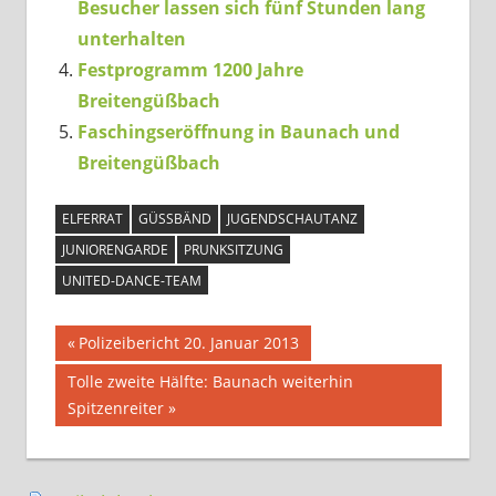
Besucher lassen sich fünf Stunden lang
unterhalten
Festprogramm 1200 Jahre
Breitengüßbach
Faschingseröffnung in Baunach und
Breitengüßbach
ELFERRAT
GÜSSBÄND
JUGENDSCHAUTANZ
JUNIORENGARDE
PRUNKSITZUNG
UNITED-DANCE-TEAM
Beitragsnavigation
Vorheriger
Polizeibericht 20. Januar 2013
Beitrag:
Nächster
Tolle zweite Hälfte: Baunach weiterhin
Beitrag:
Spitzenreiter