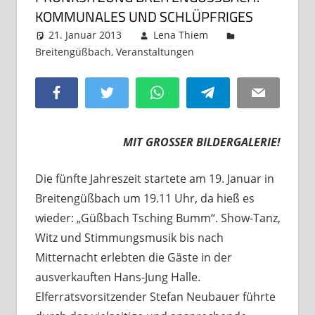
OMMUNALES UND SCHLÜPFRIGES
21. Januar 2013
Lena Thiem
Breitengüßbach
,
Veranstaltungen
Kommentar
hinterlassen
Facebook
Twitter
WhatsApp
Telegram
Email
MIT GROSSER BILDERGALERIE!
Die fünfte Jahreszeit startete am 19. Januar in
Breitengüßbach um 19.11 Uhr, da hieß es
wieder: „Güßbach Tsching Bumm“. Show-Tanz,
Witz und Stimmungsmusik bis nach
Mitternacht erlebten die Gäste in der
ausverkauften Hans-Jung Halle.
Elferratsvorsitzender Stefan Neubauer führte