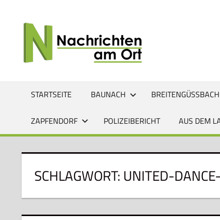
Zum
Inhalt
NACHRI
Lokale
springen
News
AM
für
Baunach,
ORT
Breitengüßbach,
Gerach,
STARTSEITE
BAUNACH
BREITENGÜSSBACH
Hallstadt,
Kemmern,
ZAPFENDORF
POLIZEIBERICHT
AUS DEM L
Lauter,
Rattelsdorf,
Reckendorf
und
SCHLAGWORT:
UNITED-DANCE
Zapfendorf