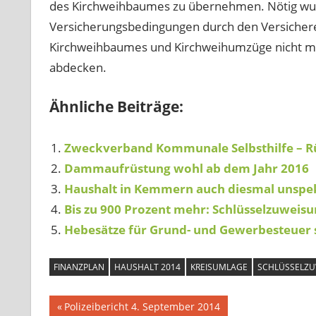
des Kirchweihbaumes zu übernehmen. Nötig wur
Versicherungsbedingungen durch den Versicherer
Kirchweihbaumes und Kirchweihumzüge nicht meh
abdecken.
Ähnliche Beiträge:
Zweckverband Kommunale Selbsthilfe – Rü
Dammaufrüstung wohl ab dem Jahr 2016
Haushalt in Kemmern auch diesmal unspe
Bis zu 900 Prozent mehr: Schlüsselzuweisu
Hebesätze für Grund- und Gewerbesteuer s
FINANZPLAN
HAUSHALT 2014
KREISUMLAGE
SCHLÜSSELZ
Beitragsnavigation
Vorheriger
Polizeibericht 4. September 2014