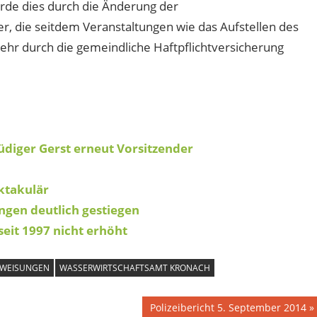
de dies durch die Änderung der
, die seitdem Veranstaltungen wie das Aufstellen des
r durch die gemeindliche Haftpflichtversicherung
diger Gerst erneut Vorsitzender
ktakulär
ngen deutlich gestiegen
eit 1997 nicht erhöht
UWEISUNGEN
WASSERWIRTSCHAFTSAMT KRONACH
Nächster
Polizeibericht 5. September 2014