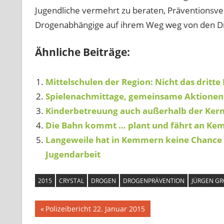
Jugendliche vermehrt zu beraten, Präventionsver
Drogenabhängige auf ihrem Weg weg von den Drog
Ähnliche Beiträge:
Mittelschulen der Region: Nicht das dritt
Spielenachmittage, gemeinsame Aktionen
Kinderbetreuung auch außerhalb der Kern
Die Bahn kommt … plant und fährt an Ke
Langeweile hat in Kemmern keine Chance 
Jugendarbeit
2015
CRYSTAL
DROGEN
DROGENPRÄVENTION
JÜRGEN GR
Beitragsnavigation
Vorheriger
Polizeibericht 22. Januar 2015
Beitrag: