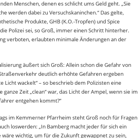
ünden Menschen, denen es schlicht ums Geld geht. „Sie
che werden dabei zu Versuchskaninchen.“ Das gelte,
nthetische Produkte, GHB (K.O.-Tropfen) und Spice
ie Polizei sei, so Groß, immer einen Schritt hinterher.
g verboten, erlaubten minimale Änderungen an der
sierung äußert sich Groß: Allein schon die Gefahr von
 Straßenverkehr deutlich erhöhte Gefahren ergeben
e Licht wackelt“ – so beschrieb dem Polizisten eine
ganze Zeit „clean“ war, das Licht der Ampel, wenn sie im
adfahrer entgehen kommt?“
ags im Kemmerner Pfarrheim steht Groß noch für Fragen
 auch loswerden: „In Bamberg macht jeder für sich ein
e wäre wichtig, um für die Zukunft gewappnet zu sein,