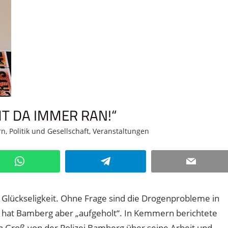
T DA IMMER RAN!“
rn
,
Politik und Gesellschaft
,
Veranstaltungen
5 Kommentare
WhatsApp
Telegram
Email
 Glückseligkeit. Ohne Frage sind die Drogenprobleme in
 hat Bamberg aber „aufgeholt“. In Kemmern berichtete
 Groß von der Polizei Bamberg über seine Arbeit und