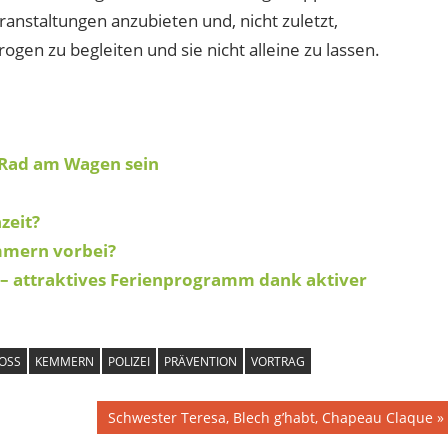
anstaltungen anzubieten und, nicht zuletzt,
en zu begleiten und sie nicht alleine zu lassen.
e Rad am Wagen sein
zeit?
mmern vorbei?
– attraktives Ferienprogramm dank aktiver
OSS
KEMMERN
POLIZEI
PRÄVENTION
VORTRAG
Nächster
Schwester Teresa, Blech g’habt, Chapeau Claque
Beitrag: