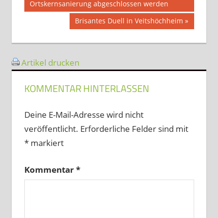
Beitrag:
Ortskernsanierung abgeschlossen werden
Nächster
Brisantes Duell in Veitshöchheim
Beitrag:
Artikel drucken
KOMMENTAR HINTERLASSEN
Deine E-Mail-Adresse wird nicht
veröffentlicht.
Erforderliche Felder sind mit
*
markiert
Kommentar
*