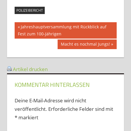
POLIZEIBERICHT
Beitragsnavigation
Vorheriger
Jahreshauptversammlung mit Rückblick auf
Beitrag:
Fest zum 100-Jährigen
Nächster
Macht es nochmal Jungs!
Beitrag:
Artikel drucken
KOMMENTAR HINTERLASSEN
Deine E-Mail-Adresse wird nicht
veröffentlicht.
Erforderliche Felder sind mit
*
markiert