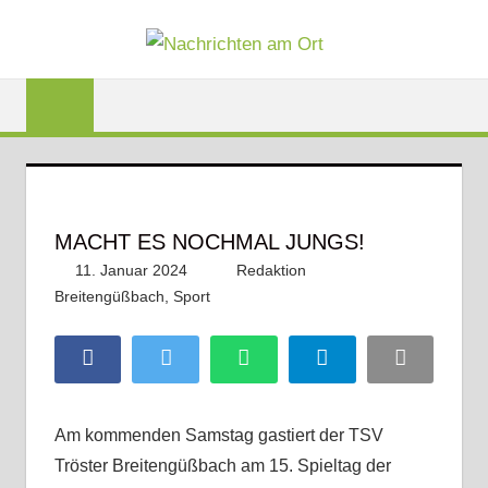
Zum
NACHRI
Inhalt
Lokale
springen
AM
News
für
ORT
Baunach,
Breitengüßbach,
Gerach,
MACHT ES NOCHMAL JUNGS!
Hallstadt,
11. Januar 2024
Redaktion
Kemmern,
Breitengüßbach
,
Sport
Kommentar hinterlassen
Lauter,
Rattelsdorf,
Reckendorf
Facebook
Twitter
WhatsApp
Telegram
Email
und
Zapfendorf
Am kommenden Samstag gastiert der TSV
Tröster Breitengüßbach am 15. Spieltag der